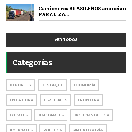
Camioneros BRASILEÑOS anuncian
PARALIZA...
VER TODOS
Categorías
DEPORTES
DESTAQUE
ECONOMÍA
EN LA HORA
ESPECIALES
FRONTERA
LOCALES
NACIONALES
NOTICIAS DEL DÍA
POLICIALES
POLITICA
SIN CATEGORÍA