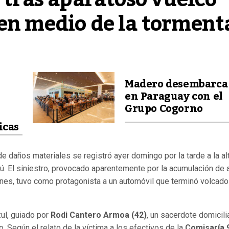
 en medio de la torment
Madero desembarca
en Paraguay con el
Grupo Cogorno
icas
e daños materiales se registró ayer domingo por la tarde a la al
azú. El siniestro, provocado aparentemente por la acumulación de
ones, tuvo como protagonista a un automóvil que terminó volcado
zul, guiado por
Rodi Cantero Armoa (42)
, un sacerdote domicil
 Según el relato de la víctima a los efectivos de la
Comisaría 