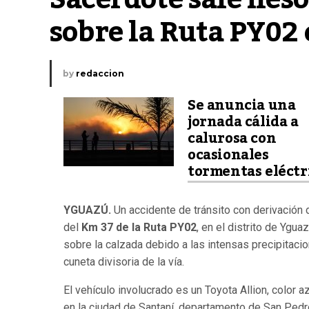
sobre la Ruta PY02
by
redaccion
Se anuncia una
jornada cálida a
calurosa con
ocasionales
tormentas eléctr
YGUAZÚ.
Un accidente de tránsito con derivación d
del
Km 37 de la Ruta PY02
, en el distrito de Ygu
sobre la calzada debido a las intensas precipitaci
cuneta divisoria de la vía.
El vehículo involucrado es un Toyota Allion, color a
en la ciudad de Santaní, departamento de San Pedro.