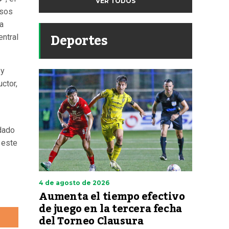
VER TODOS
asos
ua
Deportes
entral
 y
ctor,
adado
 este
4 de agosto de 2026
Aumenta el tiempo efectivo
de juego en la tercera fecha
del Torneo Clausura