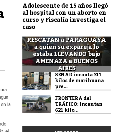
Adolescente de 15 años llegó
a
al hospital con un aborto en
curso y Fiscalía investiga el
caso
RESCATAN a PARAGUAYA
a quien su expareja lo
estaba LLEVANDO bajo
AMENAZA a BUENOS
AIRES
SENAD incauta 311
kilos de marihuana
pre...
tura
FRONTERA del
 agua
TRÁFICO: Incautan
 en la
621 kilo...
iado
9ª
, el