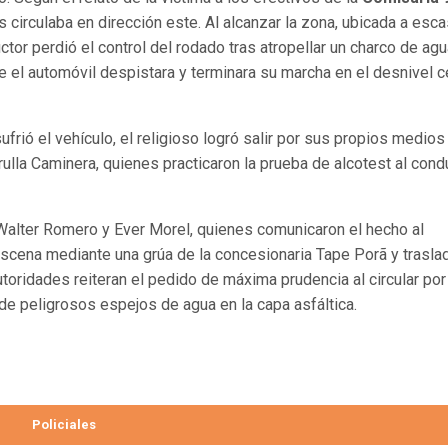
 circulaba en dirección este. Al alcanzar la zona, ubicada a esc
ctor perdió el control del rodado tras atropellar un charco de ag
e el automóvil despistara y terminara su marcha en el desnivel c
rió el vehículo, el religioso logró salir por sus propios medios
rulla Caminera, quienes practicaron la prueba de alcotest al condu
 Walter Romero y Ever Morel, quienes comunicaron el hecho al
a escena mediante una grúa de la concesionaria Tape Porã y trasl
utoridades reiteran el pedido de máxima prudencia al circular por
 de peligrosos espejos de agua en la capa asfáltica.
Policiales