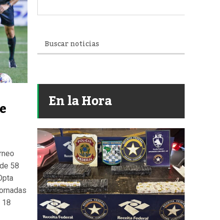
En la Hora
e
orneo
 de 58
Opta
jornadas
y 18