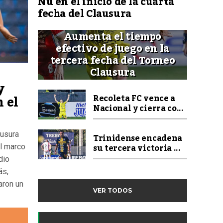
Ñu en el inicio de la cuarta
fecha del Clausura
Aumenta el tiempo
efectivo de juego en la
tercera fecha del Torneo
Clausura
y
 el
Recoleta FC vence a
Nacional y cierra co...
ausura
Trinidense encadena
su tercera victoria ...
el marco
dio
ás,
aron un
VER TODOS