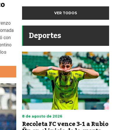
co
VER TODOS
orenzo
jornada
Deportes
dó con
entino
 los
8 de agosto de 2026
Recoleta FC vence 3-1 a Rubio