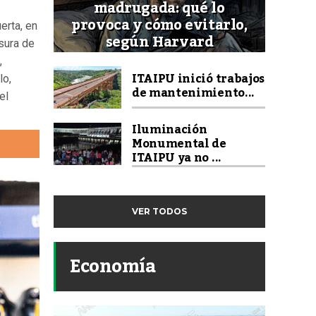
madrugada: qué lo
provoca y cómo evitarlo,
erta, en
según Harvard
sura de
,
ITAIPU inició trabajos
lo,
de mantenimiento...
el
Iluminación
Monumental de
ITAIPU ya no ...
VER TODOS
Economía