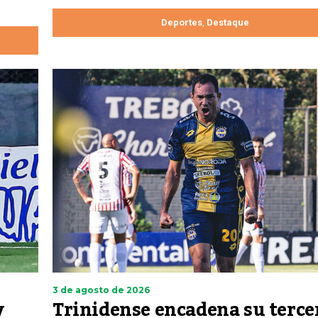
Deportes
Destaque
,
3 de agosto de 2026
y
Trinidense encadena su terce