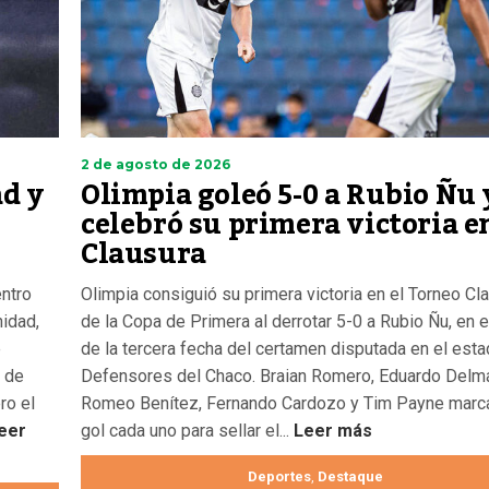
2 de agosto de 2026
d y
Olimpia goleó 5-0 a Rubio Ñu 
celebró su primera victoria en
Clausura
entro
Olimpia consiguió su primera victoria en el Torneo Cl
nidad,
de la Copa de Primera al derrotar 5-0 a Rubio Ñu, en 
e
de la tercera fecha del certamen disputada en el esta
o de
Defensores del Chaco. Braian Romero, Eduardo Delm
ro el
Romeo Benítez, Fernando Cardozo y Tim Payne marc
eer
gol cada uno para sellar el...
Leer más
Deportes
Destaque
,