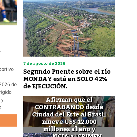
a
7 de agosto de 2026
Segundo Puente sobre el río
portivo
MONDAY está en SOLO 42%
de EJECUCIÓN.
 2026 de
rigido
Afirman que el
 y
CONTRABANDO desde
s
Ciudad del Este al Brasil
mueve US$ 12.000
millones al año y
FINANCIA al CRIMEN
Quieren cambiar