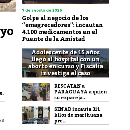
7 de agosto de 2026
Golpe al negocio de los
“emagrecedores”: incautan
yo 
4.100 medicamentos en el
Puente de la Amistad
Adolescente de 15 años
llegó al hospital con un
aborto en curso y Fiscalía
investiga el caso
RESCATAN a
PARAGUAYA a quien
s.
su expareja...
SENAD incauta 311
kilos de marihuana
pre...
e a