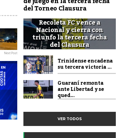
de juego en la tercera fecha
del Torneo Clausura
Recoleta FC vence a
Nacional y cierra con
triunfo la tercera fecha
del Clausura
Next Post
Trinidense encadena
su tercera victoria ...
Guaraní remonta
ante Libertad y se
qued...
VER TODOS