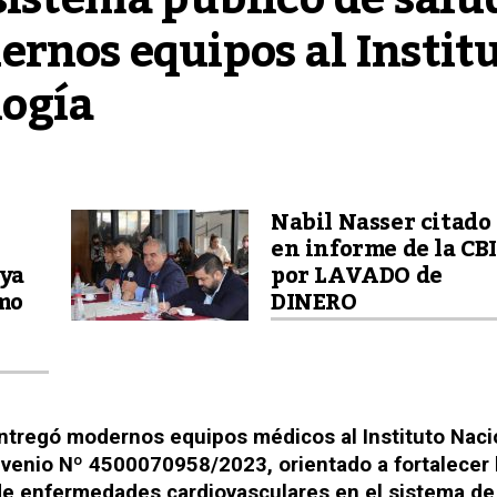
rnos equipos al Institu
logía
Nabil Nasser citado
en informe de la CB
ya
por LAVADO de
mo
DINERO
 entregó modernos equipos médicos al Instituto Naci
nvenio Nº 4500070958/2023, orientado a fortalecer 
de enfermedades cardiovasculares en el sistema de