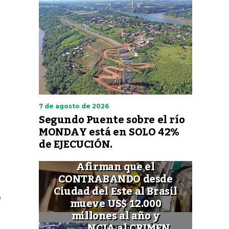
7 de agosto de 2026
Segundo Puente sobre el río
MONDAY está en SOLO 42%
de EJECUCIÓN.
Afirman que el
CONTRABANDO desde
Ciudad del Este al Brasil
o
mueve US$ 12.000
millones al año y
FINANCIA al CRIMEN
Quieren cambiar