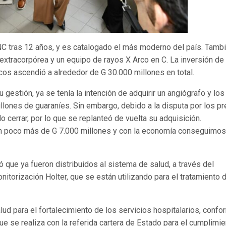
INC tras 12 años, y es catalogado el más moderno del país. Tamb
xtracorpórea y un equipo de rayos X Arco en C. La inversión de 
cos ascendió a alrededor de G 30.000 millones en total.
u gestión, ya se tenía la intención de adquirir un angiógrafo y los
lones de guaraníes. Sin embargo, debido a la disputa por los pr
do cerrar, por lo que se replanteó de vuelta su adquisición.
n poco más de G 7.000 millones y con la economía conseguimos
ó que ya fueron distribuidos al sistema de salud, a través del
nitorización Holter, que se están utilizando para el tratamiento 
ud para el fortalecimiento de los servicios hospitalarios, confo
ue se realiza con la referida cartera de Estado para el cumplimi