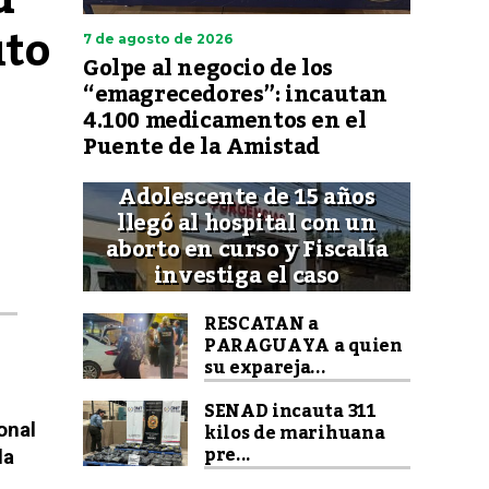
to 
7 de agosto de 2026
Golpe al negocio de los
“emagrecedores”: incautan
4.100 medicamentos en el
Puente de la Amistad
Adolescente de 15 años
llegó al hospital con un
I
aborto en curso y Fiscalía
investiga el caso
RESCATAN a
PARAGUAYA a quien
su expareja...
SENAD incauta 311
kilos de marihuana
onal
pre...
la