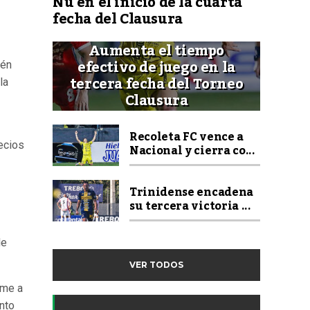
Ñu en el inicio de la cuarta
fecha del Clausura
Aumenta el tiempo
efectivo de juego en la
ién
tercera fecha del Torneo
la
Clausura
Recoleta FC vence a
ecios
Nacional y cierra co...
Trinidense encadena
su tercera victoria ...
de
VER TODOS
rme a
ento