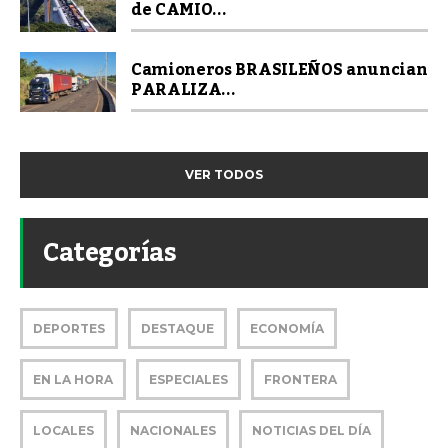
de CAMIO...
Camioneros BRASILEÑOS anuncian
PARALIZA...
VER TODOS
Categorías
DEPORTES
DESTAQUE
ECONOMÍA
EN LA HORA
ESPECIALES
FRONTERA
LOCALES
NACIONALES
NOTICIAS DEL DÍA