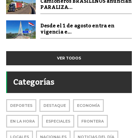
Camioneros BRASILEÑOS anuncian
PARALIZA...
Desde el 1 de agosto entra en
vigencia e...
VER TODOS
Categorías
DEPORTES
DESTAQUE
ECONOMÍA
EN LA HORA
ESPECIALES
FRONTERA
LOCALES
NACIONALES
NOTICIAS DEL DÍA