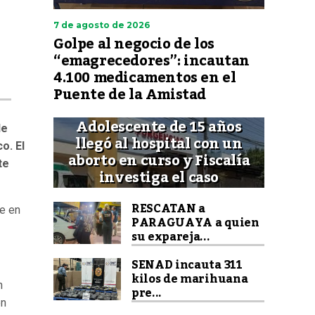
7 de agosto de 2026
Golpe al negocio de los
“emagrecedores”: incautan
4.100 medicamentos en el
Puente de la Amistad
Adolescente de 15 años
de
llegó al hospital con un
co.
El
aborto en curso y Fiscalía
te
investiga el caso
RESCATAN a
ue en
PARAGUAYA a quien
su expareja...
SENAD incauta 311
kilos de marihuana
n
pre...
en