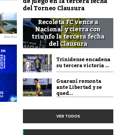
de juego en la tercera fecha
del Torneo Clausura
Recoleta FC vence a
Nacional y cierra con
triunfo la tercera fecha
Next Post
del Clausura
Trinidense encadena
su tercera victoria ...
Guaraní remonta
ante Libertad y se
qued...
VER TODOS