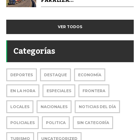
PARALIZA...
VER TODOS
Categorías
DEPORTES
DESTAQUE
ECONOMÍA
EN LA HORA
ESPECIALES
FRONTERA
LOCALES
NACIONALES
NOTICIAS DEL DÍA
POLICIALES
POLITICA
SIN CATEGORÍA
TURISMO
UNCATEGORIZED