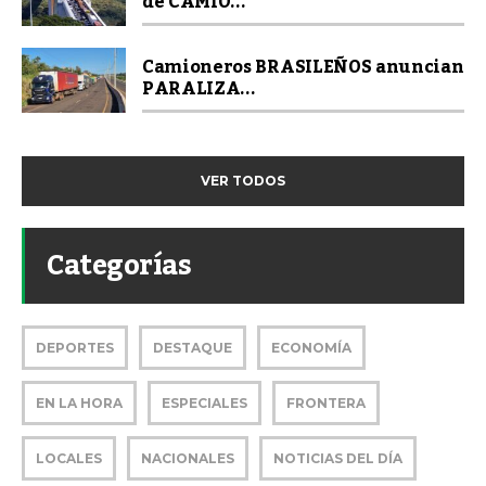
de CAMIO...
Camioneros BRASILEÑOS anuncian
PARALIZA...
VER TODOS
Categorías
DEPORTES
DESTAQUE
ECONOMÍA
EN LA HORA
ESPECIALES
FRONTERA
LOCALES
NACIONALES
NOTICIAS DEL DÍA