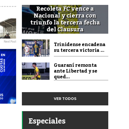
Recoleta FC vence a
Nacional y cierra con
triunfo la tercera fecha
del Clausura
Trinidense encadena
Next Post
su tercera victoria ...
Guaraní remonta
ante Libertad y se
qued...
VER TODOS
Especiales