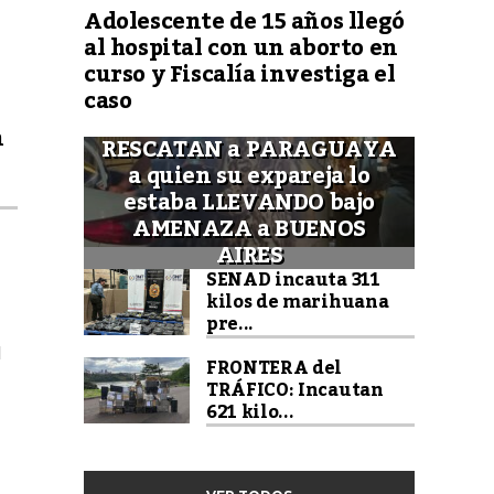
Adolescente de 15 años llegó
al hospital con un aborto en
curso y Fiscalía investiga el
caso
n
RESCATAN a PARAGUAYA
a quien su expareja lo
estaba LLEVANDO bajo
AMENAZA a BUENOS
AIRES
SENAD incauta 311
kilos de marihuana
pre...
l
FRONTERA del
TRÁFICO: Incautan
621 kilo...