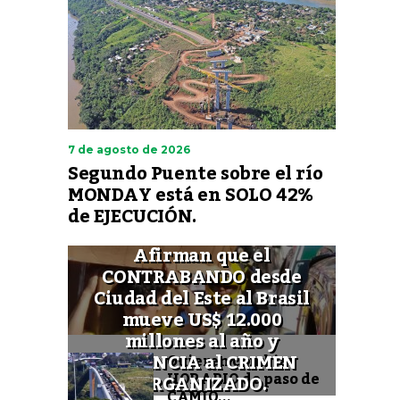
7 de agosto de 2026
Segundo Puente sobre el río
MONDAY está en SOLO 42%
de EJECUCIÓN.
Afirman que el
CONTRABANDO desde
Ciudad del Este al Brasil
mueve US$ 12.000
millones al año y
FINANCIA al CRIMEN
Quieren cambiar
HORARIO de paso de
ORGANIZADO.
CAMIO...