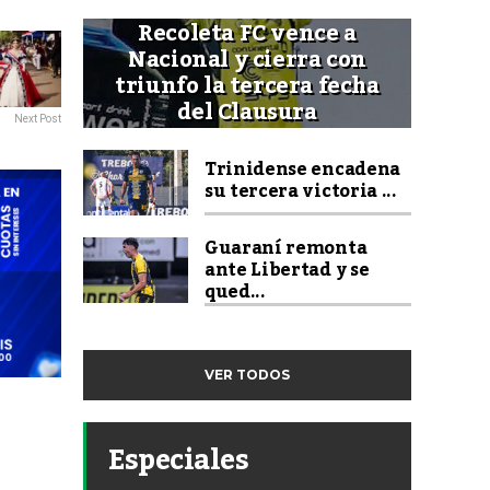
Recoleta FC vence a
Nacional y cierra con
triunfo la tercera fecha
del Clausura
Next Post
Trinidense encadena
su tercera victoria ...
Guaraní remonta
ante Libertad y se
qued...
VER TODOS
Especiales