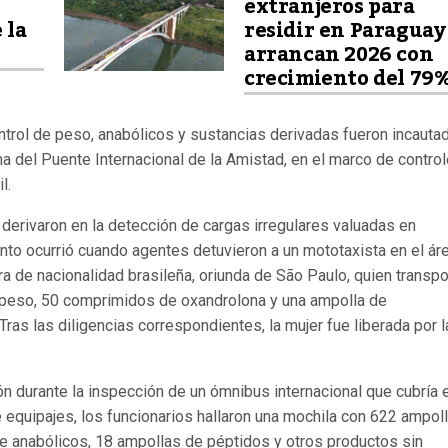
extranjeros para
 la
residir en Paraguay
arrancan 2026 con
crecimiento del 79
rol de peso, anabólicos y sustancias derivadas fueron incauta
a del Puente Internacional de la Amistad, en el marco de contro
l.
 derivaron en la detección de cargas irregulares valuadas en
to ocurrió cuando agentes detuvieron a un mototaxista en el ár
era de nacionalidad brasileña, oriunda de São Paulo, quien transp
 peso, 50 comprimidos de oxandrolona y una ampolla de
Tras las diligencias correspondientes, la mujer fue liberada por l
n durante la inspección de un ómnibus internacional que cubría e
 equipajes, los funcionarios hallaron una mochila con 622 ampol
 anabólicos, 18 ampollas de péptidos y otros productos sin