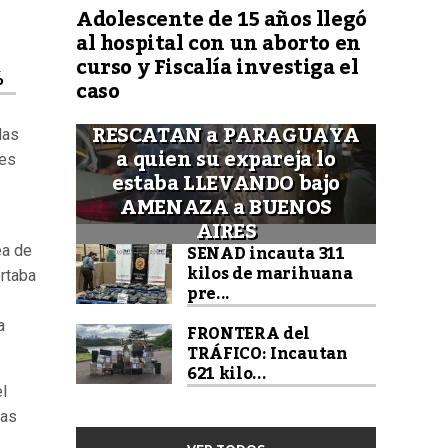
Adolescente de 15 años llegó
al hospital con un aborto en
curso y Fiscalía investiga el
%
caso
RESCATAN a PARAGUAYA
das
a quien su expareja lo
les
estaba LLEVANDO bajo
AMENAZA a BUENOS
AIRES
SENAD incauta 311
ea de
kilos de marihuana
ortaba
pre...
a
FRONTERA del
TRÁFICO: Incautan
621 kilo...
l
las