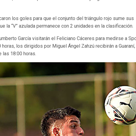
caron los goles para que el conjunto del triángulo rojo sume sus
e la “V” azulada permanece con 2 unidades en la clasificación.
umberto García visitarán el Feliciano Cáceres para medirse a Spo
oras, los dirigidos por Miguel Ángel Zahzú recibirán a Guaraní, 
e las 18:00 horas.