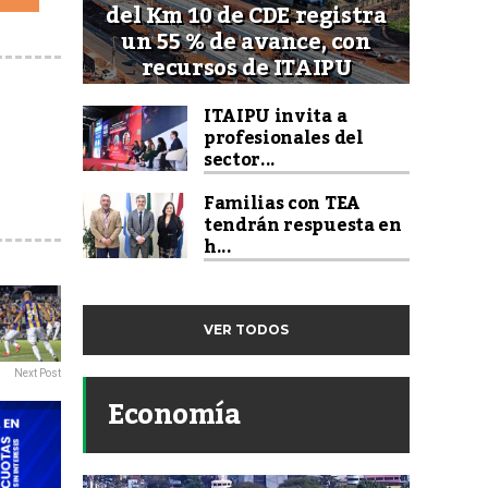
del Km 10 de CDE registra
un 55 % de avance, con
recursos de ITAIPU
ITAIPU invita a
profesionales del
sector...
Familias con TEA
tendrán respuesta en
h...
VER TODOS
Next Post
Economía