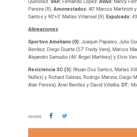
Quiñónez.
VAR:
Fernando López.
AVAR:
Nancy Fer
Pereira (R)
. Amonestados:
40’ Marcos Martinich y
Santos y 90’+3’ Matías Villarreal (R).
Expulsado:
43
Alineaciones
:
Sportivo Ameliano (0):
Joaquín Papaleo; Julio Gon
Benítez; Diego Duarte (57’ Fredy Vera), Marcos Mar
Alejandro Samudio (46’ Ángel Martínez) y Elvio Ver
Resistencia SC (3):
Rhuan Dos Santos; Matías Villa
Núñez) y Richard Salinas; Rodrigo Manzur, Diego M
Alan Pereira); Ariel Benítez y David Villalba.
DT.:
Mig
SHARE