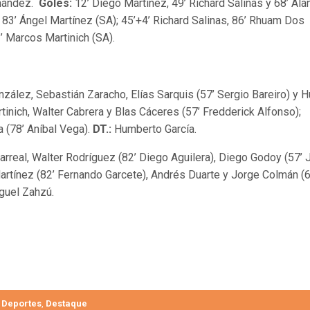
nández.
Goles:
12’ Diego Martínez, 49’ Richard Salinas y 68’ Ala
 83’ Ángel Martínez (SA); 45’+4’ Richard Salinas, 86’ Rhuam Dos
’ Marcos Martinich (SA).
zález, Sebastián Zaracho, Elías Sarquis (57’ Sergio Bareiro) y 
tinich, Walter Cabrera y Blas Cáceres (57’ Fredderick Alfonso);
a (78’ Aníbal Vega).
DT.:
Humberto García.
rreal, Walter Rodríguez (82’ Diego Aguilera), Diego Godoy (57’ 
artínez (82’ Fernando Garcete), Andrés Duarte y Jorge Colmán (6
uel Zahzú.
Deportes
Destaque
,