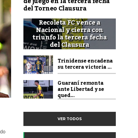
de juego en la tercera fecha
del Torneo Clausura
Recoleta FC vence a
Nacional y cierra con
triunfo la tercera fecha
del Clausura
Trinidense encadena
su tercera victoria ...
Guaraní remonta
ante Libertad y se
qued...
VER TODOS
ldo