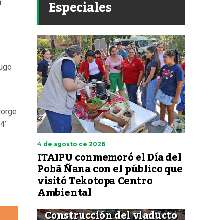
Especiales
n
Hugo
Jorge
4’
4 de agosto de 2026
ITAIPU conmemoró el Día del
Pohã Ñana con el público que
visitó Tekotopa Centro
Ambiental
Construcción del viaducto