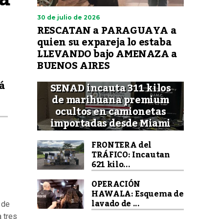
30 de julio de 2026
RESCATAN a PARAGUAYA a
quien su expareja lo estaba
LLEVANDO bajo AMENAZA a
BUENOS AIRES
á
SENAD incauta 311 kilos
de marihuana premium
ocultos en camionetas
importadas desde Miami
FRONTERA del
TRÁFICO: Incautan
621 kilo...
OPERACIÓN
HAWALA: Esquema de
lavado de ...
 de
 tres