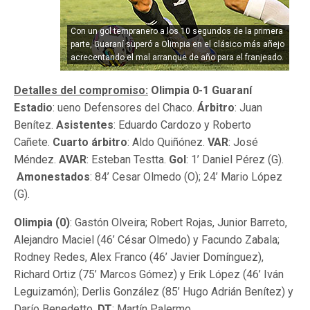
Con un gol tempranero a los 10 segundos de la primera
parte, Guaraní superó a Olimpia en el clásico más añejo
acrecentando el mal arranque de año para el franjeado.
Detalles del compromiso:
Olimpia 0-1 Guaraní
Estadio
: ueno Defensores del Chaco.
Árbitro
: Juan
Benítez.
Asistentes
: Eduardo Cardozo y Roberto
Cañete.
Cuarto árbitro
: Aldo Quiñónez.
VAR
: José
Méndez.
AVAR
: Esteban Testta.
Gol
: 1’ Daniel Pérez (G).
Amonestados
: 84’ Cesar Olmedo (O); 24’ Mario López
(G).
Olimpia (0)
: Gastón Olveira; Robert Rojas, Junior Barreto,
Alejandro Maciel (46’ César Olmedo) y Facundo Zabala;
Rodney Redes, Alex Franco (46’ Javier Domínguez),
Richard Ortiz (75’ Marcos Gómez) y Erik López (46’ Iván
Leguizamón); Derlis González (85’ Hugo Adrián Benítez) y
Darío Benedetto.
DT
: Martín Palermo.