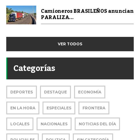
Camioneros BRASILEÑOS anuncian
PARALIZA...
VER TODOS
Categorías
DEPORTES
DESTAQUE
ECONOMÍA
EN LA HORA
ESPECIALES
FRONTERA
LOCALES
NACIONALES
NOTICIAS DEL DÍA
POLICIALES
POLITICA
SIN CATEGORÍA