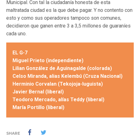
Municipal. Con tal la ciudadanía honesta de esta
maltratada ciudad es la que debe pagar. Y no contento con
esto y como sus operadores tampoco son comunes,
decidieron que ganen entre 3 a 3,5 millones de guaraníes
cada uno.
EL G-7
Miguel Prieto (independiente)
Lilian González de Aguinagalde (colorada)
Celso Miranda, alias Kelembú (Cruza Nacional)
Herminio Corvalan (Tekojoja-luguista)
Javier Bernal (liberal)
Teodoro Mercado, alías Teddy (liberal)
María Portillo (liberal)
SHARE