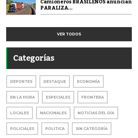
Camioneros BRASILEÑOS anuncian
PARALIZA...
VER TODOS
Categorías
DEPORTES
DESTAQUE
ECONOMÍA
EN LA HORA
ESPECIALES
FRONTERA
LOCALES
NACIONALES
NOTICIAS DEL DÍA
POLICIALES
POLITICA
SIN CATEGORÍA