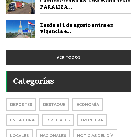
Camioneros BRASILEÑOS anuncian
PARALIZA...
Desde el 1 de agosto entra en
vigencia e...
VER TODOS
Categorías
DEPORTES
DESTAQUE
ECONOMÍA
EN LA HORA
ESPECIALES
FRONTERA
LOCALES
NACIONALES
NOTICIAS DEL DÍA