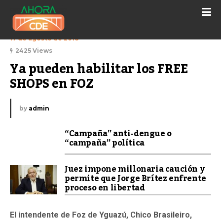
17 de agosto de 2018
2425 Views
Ya pueden habilitar los FREE 
SHOPS en FOZ
by
admin
“Campaña” anti-dengue o
“campaña” política
Juez impone millonaria caución y
permite que Jorge Brítez enfrente
proceso en libertad
El intendente de Foz de Yguazú, Chico Brasileiro,