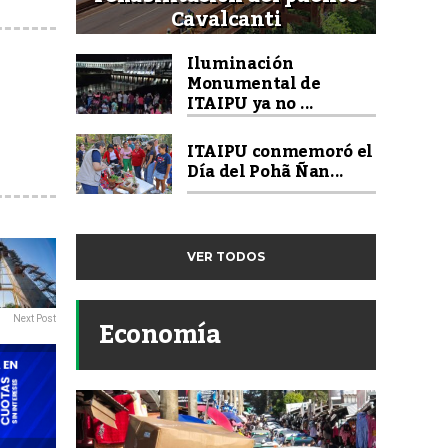
Cavalcanti
Iluminación
Monumental de
ITAIPU ya no ...
ITAIPU conmemoró el
Día del Pohã Ñan...
VER TODOS
Economía
Next Post