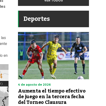
as
VER TODOS
bles
Deportes
 las
mente
do en
4 de agosto de 2026
Aumenta el tiempo efectivo
de juego en la tercera fecha
del Torneo Clausura