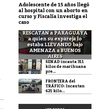
Adolescente de 15 años llegó
al hospital con un aborto en
curso y Fiscalía investiga el
caso
RESCATAN a PARAGUAYA
a quien su expareja lo
estaba LLEVANDO bajo
AMENAZA a BUENOS
AIRES
SENAD incauta 311
kilos de marihuana
pre...
A
FRONTERA del
TRÁFICO: Incautan
621 kilo...