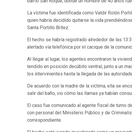
barrio San Roque, donde un hombre de 40 años fue e
La víctima fue identificada como Valdir Rolón Porti
quien habría decidido quitarse la vida prendiéndose
Santa Portillo Brítez.
El hecho se habría registrado alrededor de las 13:
alertado vía telefónica por el cacique de la comuni
Al llegar al lugar, los agentes encontraron la viv
tendido en posición decúbito ventral, junto a un 
los intervinientes hasta la llegada de las autorid
De acuerdo con la madre de la víctima, ella se enco
salir del baño, vio cómo las llamas ya habían consu
El caso fue comunicado al agente fiscal de turno de
con personal del Ministerio Público y de Criminalísti
correspondiente.