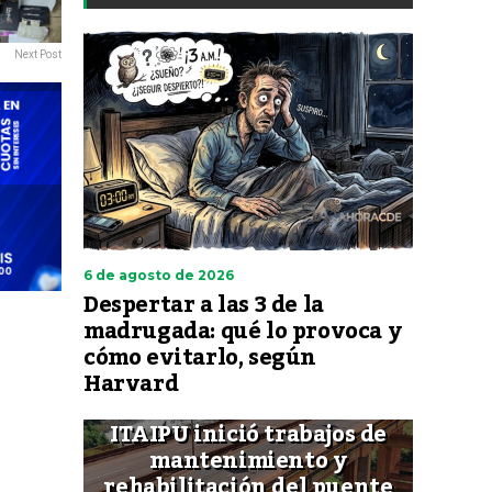
Next Post
6 de agosto de 2026
Despertar a las 3 de la
madrugada: qué lo provoca y
cómo evitarlo, según
Harvard
ITAIPU inició trabajos de
mantenimiento y
rehabilitación del puente