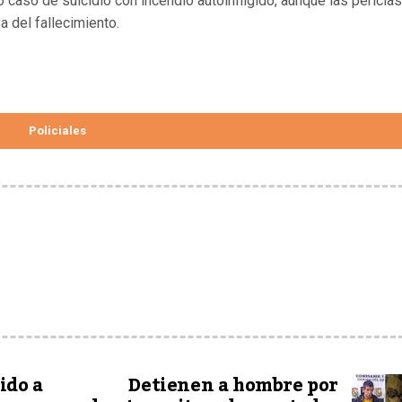
caso de suicidio con incendio autoinfligido, aunque las pericias
 del fallecimiento.
Policiales
ido a
Detienen a hombre por