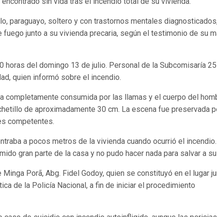
ncontrado sin vida tras el incendio total de su vivienda.
llo, paraguayo, soltero y con trastornos mentales diagnosticados
 fuego junto a su vivienda precaria, según el testimonio de su m
30 horas del domingo 13 de julio. Personal de la Subcomisaría 25
dad, quien informó sobre el incendio.
ienda completamente consumida por las llamas y el cuerpo del hom
machetillo de aproximadamente 30 cm. La escena fue preservada p
ades competentes.
ntraba a pocos metros de la vivienda cuando ocurrió el incendio.
mido gran parte de la casa y no pudo hacer nada para salvar a su 
 Minga Porã, Abg. Fidel Godoy, quien se constituyó en el lugar j
ca de la Policía Nacional, a fin de iniciar el procedimiento