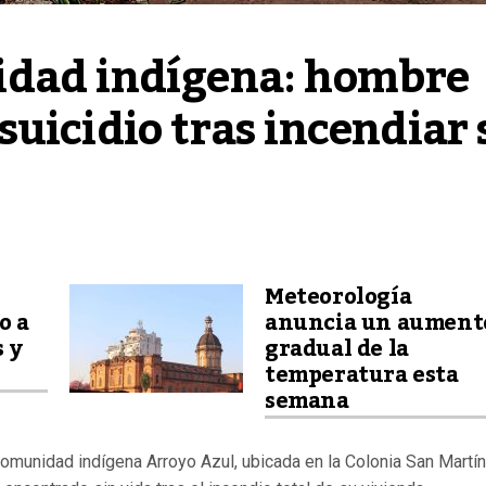
dad indígena: hombre 
uicidio tras incendiar s
Meteorología
o a
anuncia un aument
s y
gradual de la
temperatura esta
semana
comunidad indígena Arroyo Azul, ubicada en la Colonia San Martín