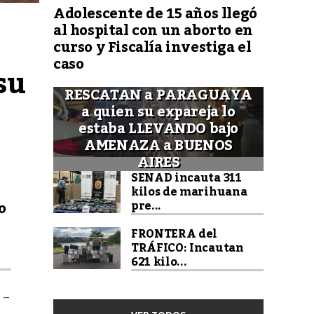
Adolescente de 15 años llegó
al hospital con un aborto en
curso y Fiscalía investiga el
caso
u 
RESCATAN a PARAGUAYA
a quien su expareja lo
estaba LLEVANDO bajo
AMENAZA a BUENOS
AIRES
SENAD incauta 311
kilos de marihuana
pre...
o
FRONTERA del
TRÁFICO: Incautan
621 kilo...
 –