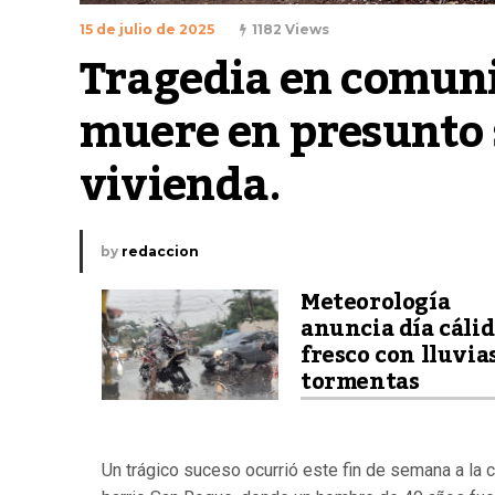
15 de julio de 2025
1182 Views
Tragedia en comuni
muere en presunto s
vivienda.
by
redaccion
Meteorología
anuncia día cálid
fresco con lluvia
tormentas
Un trágico suceso ocurrió este fin de semana a la 