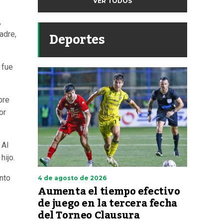
VER TODOS
,
Deportes
adre,
 fue
bre
or
 Al
hijo.
unto
4 de agosto de 2026
Aumenta el tiempo efectivo
de juego en la tercera fecha
del Torneo Clausura