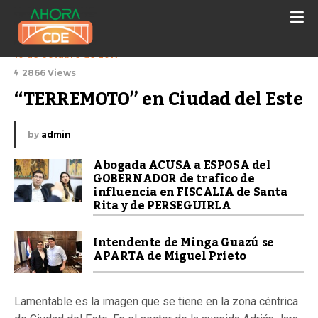
10 de octubre de 2017
2866 Views
“TERREMOTO” en Ciudad del Este
by
admin
Abogada ACUSA a ESPOSA del
GOBERNADOR de trafico de
influencia en FISCALIA de Santa
Rita y de PERSEGUIRLA
Intendente de Minga Guazú se
APARTA de Miguel Prieto
Lamentable es la imagen que se tiene en la zona céntrica