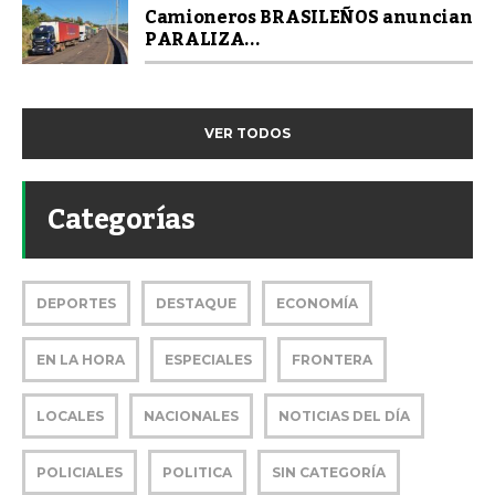
Camioneros BRASILEÑOS anuncian
PARALIZA...
VER TODOS
Categorías
DEPORTES
DESTAQUE
ECONOMÍA
EN LA HORA
ESPECIALES
FRONTERA
LOCALES
NACIONALES
NOTICIAS DEL DÍA
POLICIALES
POLITICA
SIN CATEGORÍA