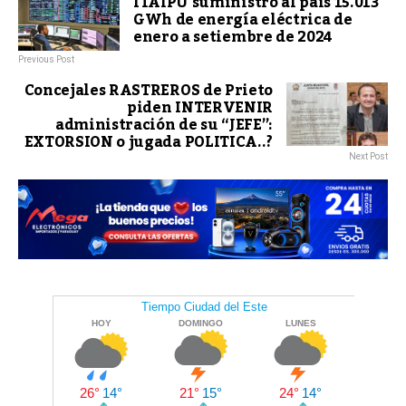
ITAIPU suministró al país 15.013
GWh de energía eléctrica de
enero a setiembre de 2024
Previous Post
Concejales RASTREROS de Prieto
piden INTERVENIR
administración de su “JEFE”:
EXTORSION o jugada POLITICA..?
Next Post