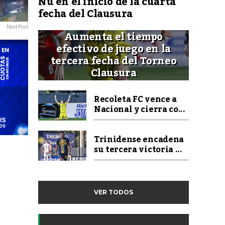
Ñu en el inicio de la cuarta
fecha del Clausura
Next Post
Aumenta el tiempo
efectivo de juego en la
tercera fecha del Torneo
Clausura
Recoleta FC vence a
Nacional y cierra co...
Trinidense encadena
su tercera victoria ...
VER TODOS