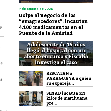
7 de agosto de 2026
Golpe al negocio de los
“emagrecedores”: incautan
s
4.100 medicamentos en el
Puente de la Amistad
Adolescente de 15 años
a
llegó al hospital con un
aborto en curso y Fiscalía
investiga el caso
de
RESCATAN a
PARAGUAYA a quien
ma
su expareja...
SENAD incauta 311
kilos de marihuana
pre...