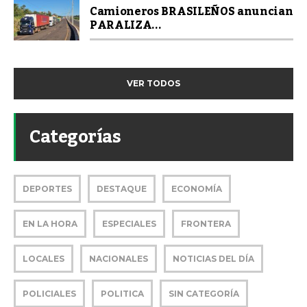
Camioneros BRASILEÑOS anuncian
PARALIZA...
VER TODOS
Categorías
DEPORTES
DESTAQUE
ECONOMÍA
EN LA HORA
ESPECIALES
FRONTERA
LOCALES
NACIONALES
NOTICIAS DEL DÍA
POLICIALES
POLITICA
SIN CATEGORÍA