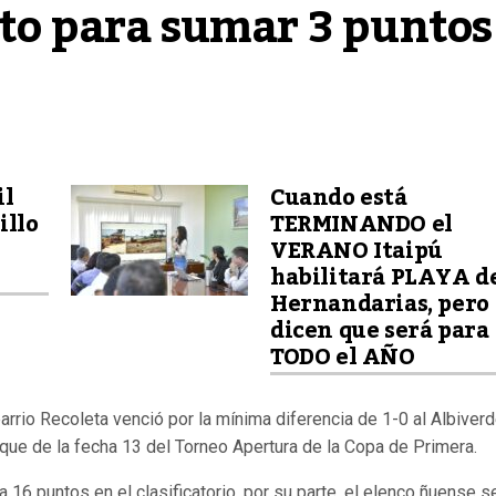
sto para sumar 3 puntos 
il
Cuando está
illo
TERMINANDO el
VERANO Itaipú
habilitará PLAYA d
Hernandarias, pero
dicen que será para
TODO el AÑO
barrio Recoleta venció por la mínima diferencia de 1-0 al Albiver
anque de la fecha 13 del Torneo Apertura de la Copa de Primera.
a 16 puntos en el clasificatorio, por su parte, el elenco ñuense s