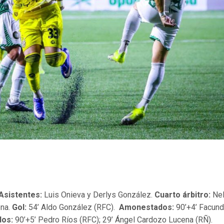
Asistentes:
Luis Onieva y Derlys González.
Cuarto árbitro:
Nel
ena.
Gol:
54’ Aldo González (RFC).
Amonestados:
90’+4’ Facun
dos:
90’+5’ Pedro Ríos (RFC); 29’ Ángel Cardozo Lucena (RÑ).