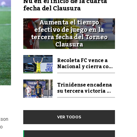
Ñu en el inicio de la cuarta
fecha del Clausura
Aumenta el tiempo
efectivo de juego en la
tercera fecha del Torneo
Clausura
Recoleta FC vence a
Nacional y cierra co...
Trinidense encadena
su tercera victoria ...
VER TODOS
son
do