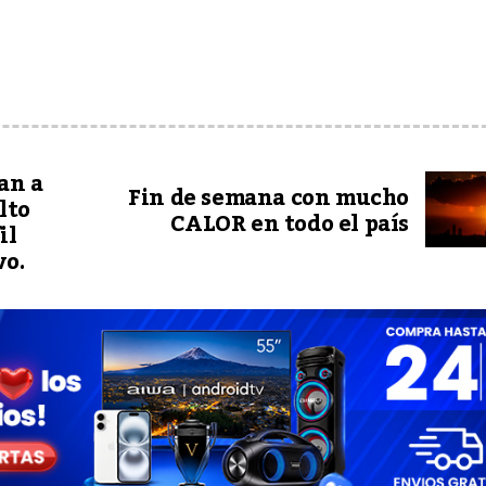
an a
Fin de semana con mucho
lto
CALOR en todo el país
il
vo.