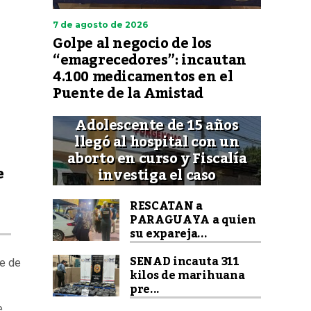
7 de agosto de 2026
Golpe al negocio de los
“emagrecedores”: incautan
4.100 medicamentos en el
Puente de la Amistad
Adolescente de 15 años
llegó al hospital con un
aborto en curso y Fiscalía
e
investiga el caso
RESCATAN a
PARAGUAYA a quien
su expareja...
SENAD incauta 311
de de
kilos de marihuana
pre...
e