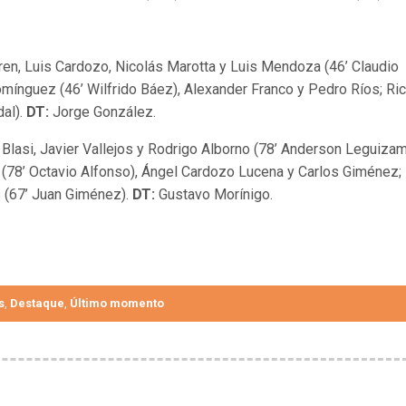
en, Luis Cardozo, Nicolás Marotta y Luis Mendoza (46’ Claudio
mínguez (46’ Wilfrido Báez), Alexander Franco y Pedro Ríos; Ric
al).
DT:
Jorge González.
 Blasi, Javier Vallejos y Rodrigo Alborno (78’ Anderson Leguizam
(78’ Octavio Alfonso), Ángel Cardozo Lucena y Carlos Giménez;
s (67’ Juan Giménez).
DT:
Gustavo Morínigo.
s
Destaque
Último momento
,
,