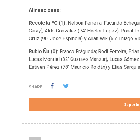
Alineaciones:
Recoleta FC (1):
Nelson Ferreira; Facundo Echegur
Garay); Aldo González (74’ Héctor López), Ronal Do
Ortiz (90’ José Espínola) y Allan Wlk (65’ Thiago Vid
Rubio Ñu (0):
Franco Frágueda; Rodi Ferreira, Brian
Lucas Montiel (32’ Gustavo Manzur), Lucas Gómez 
Estiven Pérez (78’ Mauricio Roldán) y Elías Sarqui
SHARE
Deporte