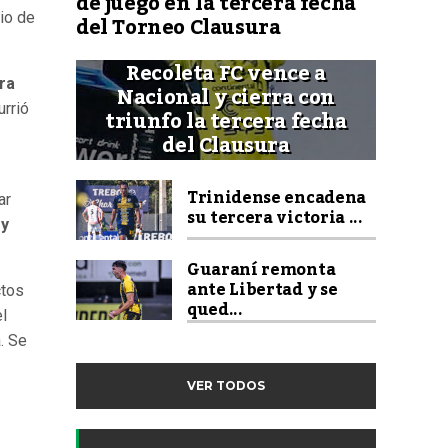
de juego en la tercera fecha
rio de
del Torneo Clausura
Recoleta FC vence a
ira
Nacional y cierra con
urrió
triunfo la tercera fecha
del Clausura
Trinidense encadena
ar
su tercera victoria ...
 y
Guaraní remonta
ante Libertad y se
ctos
qued...
el
. Se
VER TODOS