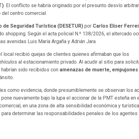
T)
. El conflicto se habría originado por el presunto desvío arbitra
 del centro comercial.
 de Seguridad Turística (DESETUR)
por
Carlos Eliser Ferre
do shopping. Según el acta policial N.º 138/2026, el altercado oc
las avenidas Luis María Argaña y Adrián Jara.
el local recibió quejas de clientes quienes afirmaban que los
culos al estacionamiento privado. Al acudir al sitio para solicit
 habrían sido recibidos con
amenazas de muerte, empujones
ánsito.
ales como evidencia, donde presumiblemente se observan los a
so pone nuevamente bajo la lupa el accionar de la PMT esteña en 
r comercial, en una zona de alta sensibilidad económica y turística
n para determinar las responsabilidades penales de los agentes