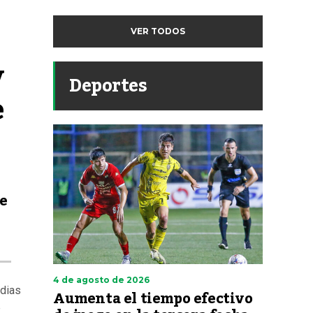
VER TODOS
 
Deportes
e
de
4 de agosto de 2026
rdias
Aumenta el tiempo efectivo
e