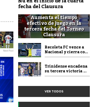
Ñu en el inicio de la cuarta
fecha del Clausura
Aumenta el tiempo
efectivo de juego en la
tercera fecha del Torneo
Clausura
Recoleta FC vence a
Nacional y cierra co...
Next Post
Trinidense encadena
su tercera victoria ...
VER TODOS