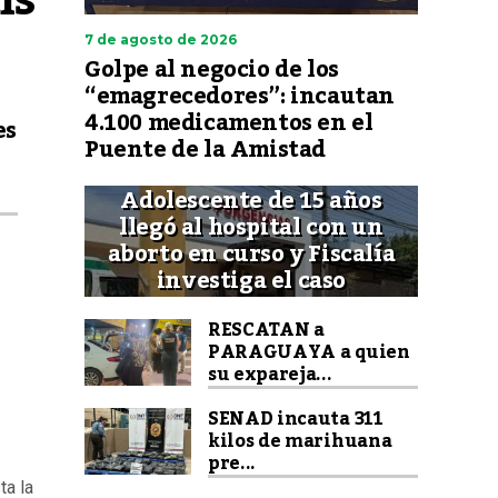
ís
7 de agosto de 2026
Golpe al negocio de los
“emagrecedores”: incautan
4.100 medicamentos en el
es
Puente de la Amistad
Adolescente de 15 años
llegó al hospital con un
aborto en curso y Fiscalía
investiga el caso
RESCATAN a
PARAGUAYA a quien
su expareja...
SENAD incauta 311
kilos de marihuana
pre...
ta la