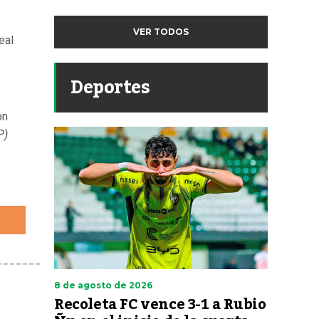
VER TODOS
eal
Deportes
ón
P)
8 de agosto de 2026
Recoleta FC vence 3-1 a Rubio