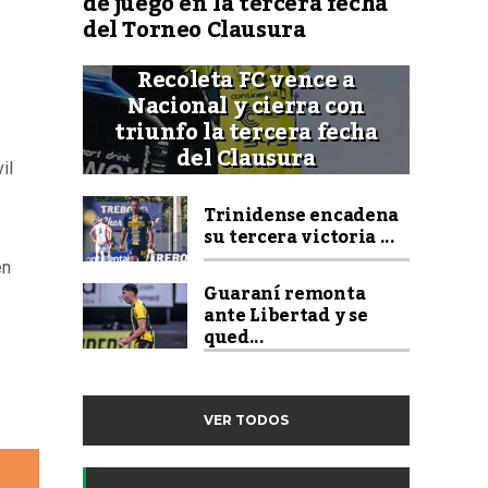
de juego en la tercera fecha
del Torneo Clausura
Recoleta FC vence a
Nacional y cierra con
triunfo la tercera fecha
del Clausura
il
Trinidense encadena
su tercera victoria ...
én
Guaraní remonta
ante Libertad y se
qued...
VER TODOS