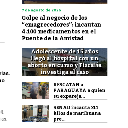
7 de agosto de 2026
Golpe al negocio de los
A
“emagrecedores”: incautan
4.100 medicamentos en el
A
Puente de la Amistad
Adolescente de 15 años
llegó al hospital con un
aborto en curso y Fiscalía
investiga el caso
rias.
ho
RESCATAN a
PARAGUAYA a quien
su expareja...
SENAD incauta 311
kilos de marihuana
l).
pre...
ias.