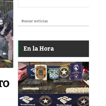
En la Hora
O 