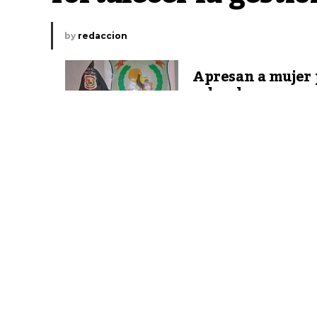
by
redaccion
Apresan a mujer 
robar la manguer
su tío
En el marco de la 38.ª Sesión del Consejo Interna
(MAB-CIC), el ministro del Ambiente y Desarrollo 
reunión bilateral con la directora general adjunta d
y la Cultura (UNESCO), Åsa Regnér, en la Central Hi
El objetivo del encuentro fue analizar oportunidad
hídricos, reservas de biósfera, biodiversidad y cam
De la reunión también participaron representantes 