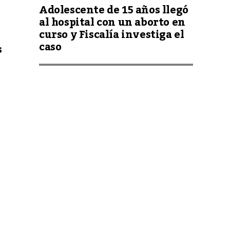
Adolescente de 15 años llegó
al hospital con un aborto en
curso y Fiscalía investiga el
caso
s
RESCATAN a PARAGUAYA
a quien su expareja lo
estaba LLEVANDO bajo
AMENAZA a BUENOS
AIRES
SENAD incauta 311
ra
kilos de marihuana
una
pre...
encia
FRONTERA del
TRÁFICO: Incautan
rsos
621 kilo...
e la