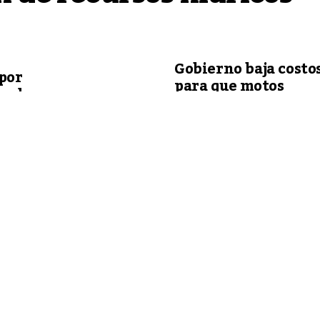
Gobierno baja costo
por
para que motos
a de
salgan a la
comercialización
100% matriculadas
cional de Coordinación del Programa sobre el Hombre y la Biosfe
Sostenible, Rolando De Barros Barreto, mantuvo este miércoles 
e la Organización de las Naciones Unidas para la Educación, la Ci
droeléctrica ITAIPU (CHI), en Hernandarias.
es de cooperación internacional en áreas estratégicas como recu
bio climático.
de la Dirección General Paraguaya de la Binacional y referentes d