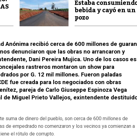
Estaba consumiend
ZAS
bebida y cayó en un
pozo
d Anónima recibió cerca de 600 millones de guaran
inos denunciaron que las obras no arrancaron y
ntendente, Dani Pereira Mujica. Uno de los casos es
 concejales rastreros montaron un show para
rados por G. 12 mil millones. Fueron paladas
CDE fue creada para los negociados con obras
Benítez, pareja de Carlo Giuseppe Espinoza Vega
 de Miguel Prieto Vallejos, exintendente destituid
erte suma de dinero del pueblo, son cerca de 600 millones de
bras de empedrado no comenzaron y los vecinos ya comienzan a
iene el rótulo de corrupto.