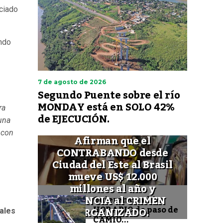
ciado
ando
7 de agosto de 2026
Segundo Puente sobre el río
MONDAY está en SOLO 42%
ra
de EJECUCIÓN.
una
 con
Afirman que el
CONTRABANDO desde
Ciudad del Este al Brasil
mueve US$ 12.000
millones al año y
FINANCIA al CRIMEN
Quieren cambiar
HORARIO de paso de
ORGANIZADO.
iales
CAMIO...