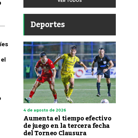
o
VER TODOS
Deportes
íes
 el
o
4 de agosto de 2026
Aumenta el tiempo efectivo
de juego en la tercera fecha
del Torneo Clausura