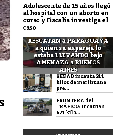
Adolescente de 15 años llegó
al hospital con un aborto en
curso y Fiscalía investiga el
caso
RESCATAN a PARAGUAYA
a quien su expareja lo
estaba LLEVANDO bajo
AMENAZA a BUENOS
AIRES
SENAD incauta 311
kilos de marihuana
pre...
s
FRONTERA del
TRÁFICO: Incautan
621 kilo...