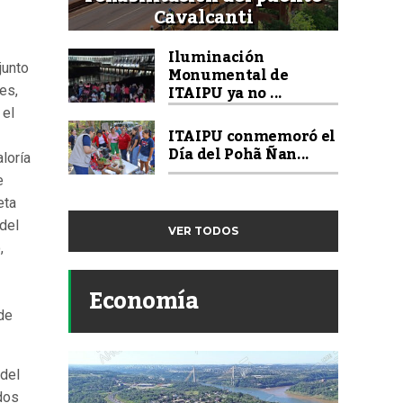
Cavalcanti
Iluminación
junto
Monumental de
ITAIPU ya no ...
es,
 el
ITAIPU conmemoró el
Día del Pohã Ñan...
aloría
e
eta
del
VER TODOS
,
Economía
 de
 del
dos