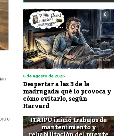
6 de agosto de 2026
ían
Despertar a las 3 de la
madrugada: qué lo provoca y
cómo evitarlo, según
Harvard
ITAIPU inició trabajos de
ora o
mantenimiento y
e
rehabilitación del puente