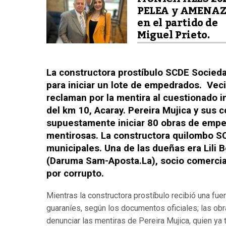
PELEA y AMENA
en el partido de
Miguel Prieto.
La constructora prostíbulo SCDE Socieda
para iniciar un lote de empedrados. Vec
reclaman por la mentira al cuestionado i
del km 10, Acaray. Pereira Mujica y sus
supuestamente iniciar 80 obras de emped
mentirosas. La constructora quilombo S
municipales. Una de las dueñas era Lili 
(Daruma Sam-Aposta.La), socio comercial
por corrupto.
Mientras la constructora prostíbulo recibió una fu
guaraníes, según los documentos oficiales; las o
denunciar las mentiras de Pereira Mujica, quien ya t