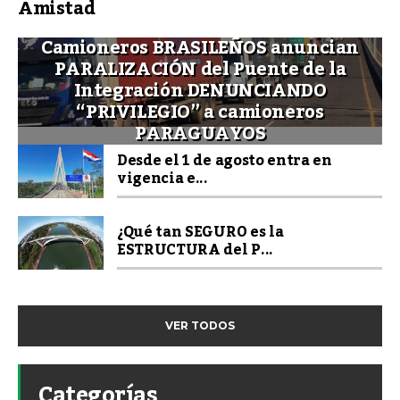
Amistad
Camioneros BRASILEÑOS anuncian
PARALIZACIÓN del Puente de la
Integración DENUNCIANDO
“PRIVILEGIO” a camioneros
PARAGUAYOS
Desde el 1 de agosto entra en
vigencia e...
¿Qué tan SEGURO es la
ESTRUCTURA del P...
VER TODOS
Categorías