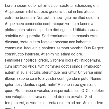
Lorem ipsum dolor sit amet, consectetur adipiscing elit.
Atqui eorum nihil est eius generis, ut sit in fine atque
extrerno bonorum. Non autem hoc: igitur ne illud quidem.
Atque haec coniunctio confusioque virtutum tamen a
philosophis ratione quadam distinguitur. Utilitatis causa
amicitia est quaesita. Sed emolumenta communia esse
dicuntur, recte autem facta et peccata non habentur
communia. Itaque his sapiens semper vacabit. Duo Reges:
constructio interrete. At enim hic etiam dolore.
Familiares nostros, credo, Sironem dicis et Philodemum,
cum optimos viros, tum homines doctissimos. Philosophi
autem in suis lectulis plerumque moriuntur. Universa enim
illorum ratione cum tota vestra confligendum puto. Nonne
igitur tibi videntur, inquit, mala? Pisone in eo gymnasio,
quod Ptolomaeum vocatur, unaque nobiscum Q. Quia dolori
non voluptas contraria est, sed doloris privatio. Sed
tempus est, si videtur, et recta quidem ad me. An eiusdem
modi?