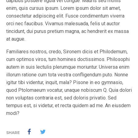
dapibus posuere ligula vel congue. Mauris sed mollis
enim, quis cursus ipsum. Lorem ipsum dolor sit amet,
consectetur adipiscing elit. Fusce condimentum viverra
orci nec faucibus. Vivamus malesuada, felis ut auctor
tincidunt, dui purus pretium magna, ac hendrerit ex massa
at augue.
Familiares nostros, credo, Sironem dicis et Philodemum,
cum optimos viros, tum homines doctissimos. Philosophi
autem in suis lectulis plerumque moriuntur. Universa enim
illorum ratione cum tota vestra confligendum puto. Nonne
igitur tibi videntur, inquit, mala? Pisone in eo gymnasio,
quod Ptolomaeum vocatur, unaque nobiscum Q. Quia dolori
non voluptas contraria est, sed doloris privatio. Sed
tempus est, si videtur, et recta quidem ad me. An eiusdem
modi?
SHARE