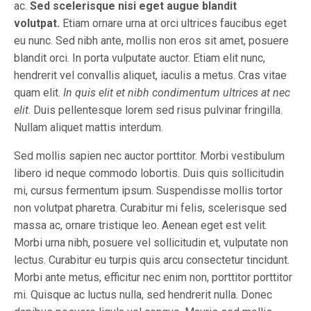
ac.
Sed scelerisque nisi eget augue blandit
volutpat.
Etiam ornare urna at orci ultrices faucibus eget
eu nunc. Sed nibh ante, mollis non eros sit amet, posuere
blandit orci. In porta vulputate auctor. Etiam elit nunc,
hendrerit vel convallis aliquet, iaculis a metus. Cras vitae
quam elit.
In quis elit et nibh condimentum ultrices at nec
elit
. Duis pellentesque lorem sed risus pulvinar fringilla.
Nullam aliquet mattis interdum.
Sed mollis sapien nec auctor porttitor. Morbi vestibulum
libero id neque commodo lobortis. Duis quis sollicitudin
mi, cursus fermentum ipsum. Suspendisse mollis tortor
non volutpat pharetra. Curabitur mi felis, scelerisque sed
massa ac, ornare tristique leo. Aenean eget est velit.
Morbi urna nibh, posuere vel sollicitudin et, vulputate non
lectus. Curabitur eu turpis quis arcu consectetur tincidunt.
Morbi ante metus, efficitur nec enim non, porttitor porttitor
mi. Quisque ac luctus nulla, sed hendrerit nulla. Donec