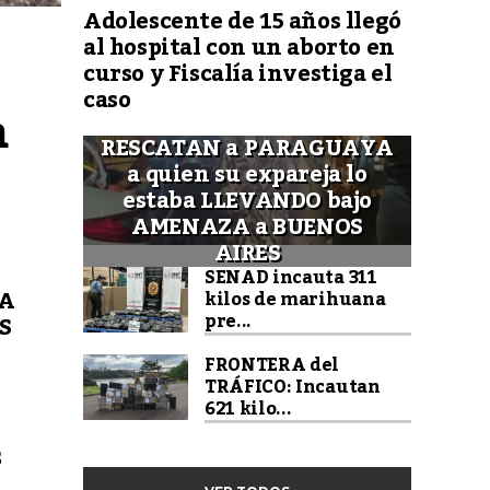
Adolescente de 15 años llegó
al hospital con un aborto en
curso y Fiscalía investiga el
caso
 
RESCATAN a PARAGUAYA
a quien su expareja lo
estaba LLEVANDO bajo
AMENAZA a BUENOS
AIRES
SENAD incauta 311
IA
kilos de marihuana
pre...
S
FRONTERA del
TRÁFICO: Incautan
621 kilo...
$