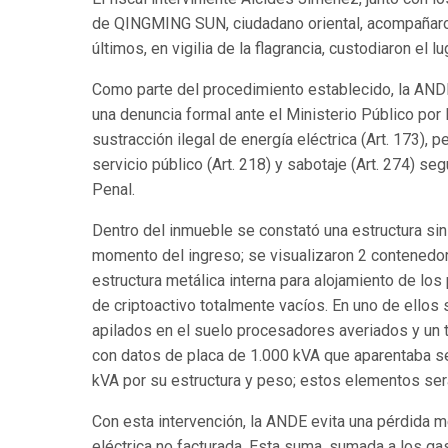
de QINGMING SUN, ciudadano oriental, acompañaron
últimos, en vigilia de la flagrancia, custodiaron el 
Como parte del procedimiento establecido, la AND
una denuncia formal ante el Ministerio Público por 
sustracción ilegal de energía eléctrica (Art. 173), p
servicio público (Art. 218) y sabotaje (Art. 274) se
Penal.
Dentro del inmueble se constató una estructura sin 
momento del ingreso; se visualizaron 2 contenedo
estructura metálica interna para alojamiento de lo
de criptoactivo totalmente vacíos. En uno de ellos
apilados en el suelo procesadores averiados y un
con datos de placa de 1.000 kVA que aparentaba s
kVA por su estructura y peso; estos elementos serán
Con esta intervención, la ANDE evita una pérdida
eléctrica no facturada. Esta suma, sumada a los ga