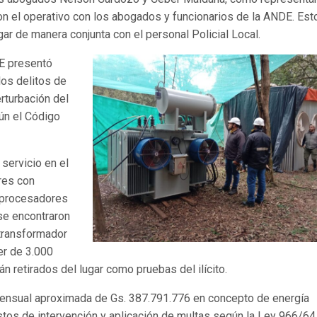
 el operativo con los abogados y funcionarios de la ANDE. Est
lugar de manera conjunta con el personal Policial Local.
E presentó
los delitos de
erturbación del
gún el Código
servicio en el
res con
s procesadores
 se encontraron
 transformador
er de 3.000
 retirados del lugar como pruebas del ilícito.
 mensual aproximada de Gs. 387.791.776 en concepto de energía
stos de intervención y aplicación de multas según la Ley 966/64