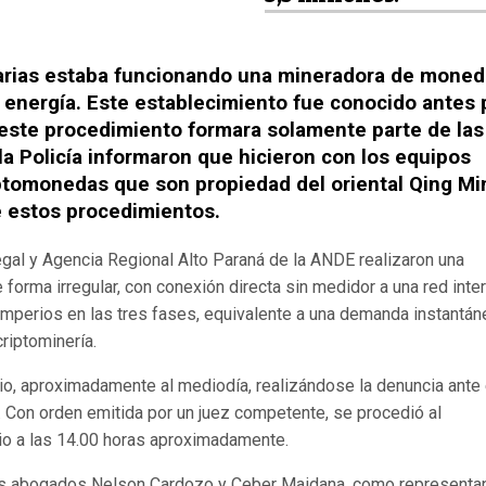
arias estaba funcionando una mineradora de mone
o energía. Este establecimiento fue conocido antes 
e este procedimiento formara solamente parte de las
ni la Policía informaron que hicieron con los equipos
ptomonedas que son propiedad del oriental Qing Mi
 estos procedimientos.
egal y Agencia Regional Alto Paraná de la ANDE realizaron una
forma irregular, con conexión directa sin medidor a una red inte
mperios en las tres fases, equivalente a una demanda instantán
criptominería.
lio, aproximadamente al mediodía, realizándose la denuncia ante 
. Con orden emitida por un juez competente, se procedió al
ulio a las 14.00 horas aproximadamente.
n los abogados Nelson Cardozo y Ceber Maidana, como representa