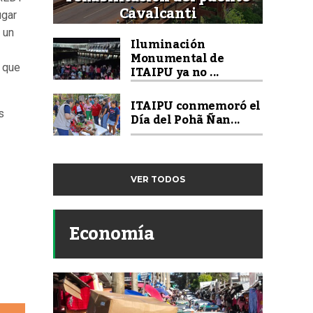
Cavalcanti
ugar
 un
Iluminación
Monumental de
o que
ITAIPU ya no ...
ITAIPU conmemoró el
s
Día del Pohã Ñan...
VER TODOS
Economía