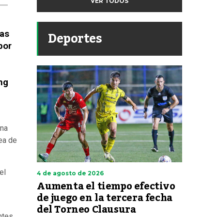
VER TODOS
Deportes
das
por
ng
rna
ea de
el
4 de agosto de 2026
Aumenta el tiempo efectivo
de juego en la tercera fecha
del Torneo Clausura
ntes