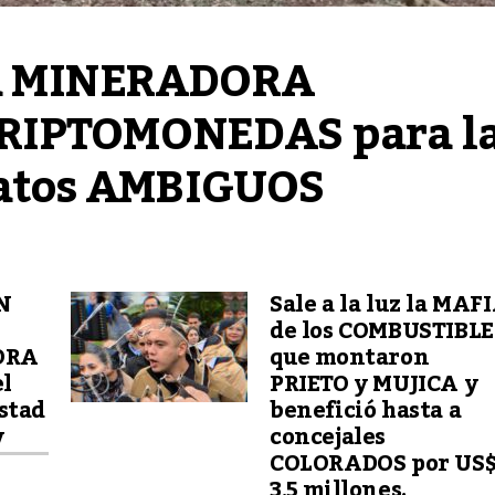
 a MINERADORA 
RIPTOMONEDAS para la
 datos AMBIGUOS
N
Sale a la luz la MAF
de los COMBUSTIBLE
ORA
que montaron
el
PRIETO y MUJICA y
stad
benefició hasta a
y
concejales
COLORADOS por US
3,5 millones.