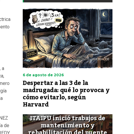
trica
iento
, a
6 de agosto de 2026
a,
Despertar a las 3 de la
úmero
madrugada: qué lo provoca y
gía
cómo evitarlo, según
la
Harvard
ITAIPU inició trabajos de
ENEZ
mantenimiento y
ía de
rehabilitación del puente
FREDY