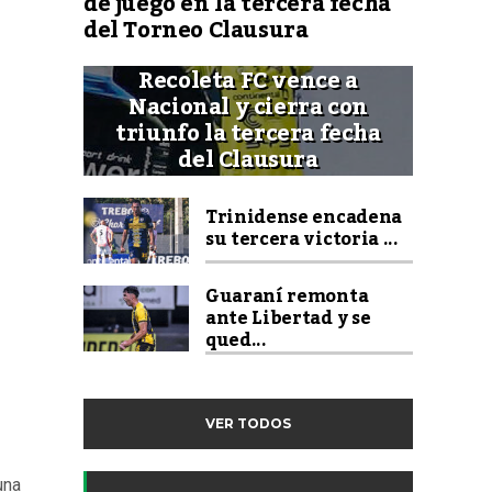
de juego en la tercera fecha
del Torneo Clausura
Recoleta FC vence a
Nacional y cierra con
triunfo la tercera fecha
del Clausura
Trinidense encadena
su tercera victoria ...
Guaraní remonta
ante Libertad y se
qued...
VER TODOS
una