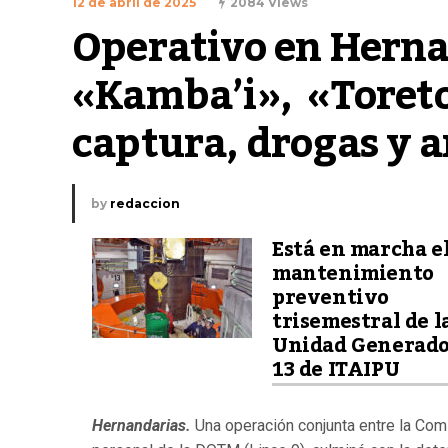
12 de abril de 2025
2084 Views
Operativo en Hernan
«Kamba’i»,  «Toreto
captura, drogas y 
by
redaccion
Está en marcha e
mantenimiento
preventivo
trisemestral de l
Unidad Generad
13 de ITAIPU
Hernandarias.
Una operación conjunta entre la Comi