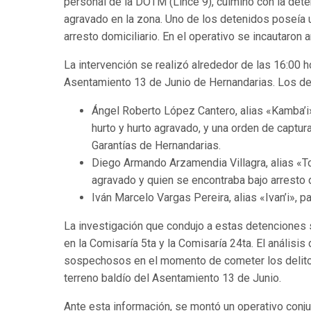
personal de la DOTM (Lince 9), culminó con la dete
agravado en la zona. Uno de los detenidos poseía 
arresto domiciliario. En el operativo se incautaron
La intervención se realizó alrededor de las 16:00 ho
Asentamiento 13 de Junio de Hernandarias. Los de
Ángel Roberto López Cantero, alias «Kamba’i»
hurto y hurto agravado, y una orden de captu
Garantías de Hernandarias.
Diego Armando Arzamendia Villagra, alias «To
agravado y quien se encontraba bajo arresto d
Iván Marcelo Vargas Pereira, alias «Ivan’i», 
La investigación que condujo a estas detenciones 
en la Comisaría 5ta y la Comisaría 24ta. El análisis
sospechosos en el momento de cometer los delitos
terreno baldío del Asentamiento 13 de Junio.
Ante esta información, se montó un operativo conjunt