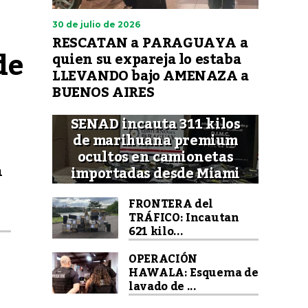
30 de julio de 2026
RESCATAN a PARAGUAYA a
e 
quien su expareja lo estaba
LLEVANDO bajo AMENAZA a
BUENOS AIRES
SENAD incauta 311 kilos
de marihuana premium
ocultos en camionetas
n
importadas desde Miami
FRONTERA del
TRÁFICO: Incautan
621 kilo...
OPERACIÓN
HAWALA: Esquema de
lavado de ...