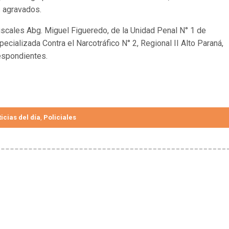
 agravados.
iscales Abg. Miguel Figueredo, de la Unidad Penal N° 1 de
ecializada Contra el Narcotráfico N° 2, Regional II Alto Paraná,
respondientes.
icias del día
Policiales
,