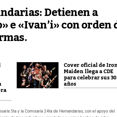
darias: Detienen a 
» e «Ivan’i» con orden d
armas.
l
Cover oficial de Iro
Maiden llega a CDE
para celebrar sus 30
a
años
ora
saría 5ta y la Comisaría 24ta de Hernandarias, con el apoyo del