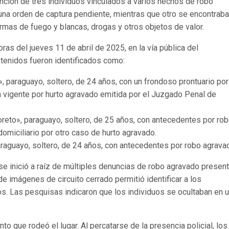
nción de tres individuos vinculados a varios hechos de robo
una orden de captura pendiente, mientras que otro se encontraba
 armas de fuego y blancas, drogas y otros objetos de valor.
ras del jueves 11 de abril de 2025, en la vía pública del
tenidos fueron identificados como:
, paraguayo, soltero, de 24 años, con un frondoso prontuario por
ra vigente por hurto agravado emitida por el Juzgado Penal de
reto», paraguayo, soltero, de 25 años, con antecedentes por ro
omiciliario por otro caso de hurto agravado.
paraguayo, soltero, de 24 años, con antecedentes por robo agrava
se inició a raíz de múltiples denuncias de robo agravado presen
 de imágenes de circuito cerrado permitió identificar a los
. Las pesquisas indicaron que los individuos se ocultaban en 
o que rodeó el lugar. Al percatarse de la presencia policial, los