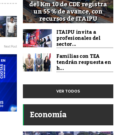
del Km 10 de CDE registra
un 55 % de avance, con
recursos de ITAIPU
ITAIPU invita a
profesionales del
sector...
Next Post
Familias con TEA
tendrán respuesta en
h...
VER TODOS
Economía