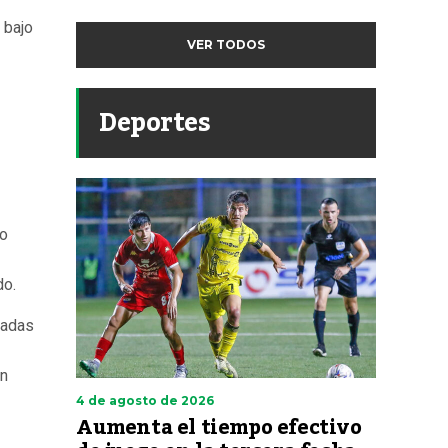
 bajo
VER TODOS
Deportes
bo
do.
tadas
un
4 de agosto de 2026
Aumenta el tiempo efectivo