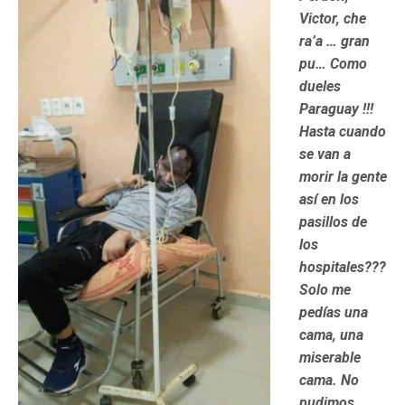
Victor, che
ra’a … gran
pu… Como
dueles
Paraguay !!!
Hasta cuando
se van a
morir la gente
así en los
pasillos de
los
hospitales???
Solo me
pedías una
cama, una
miserable
cama. No
pudimos