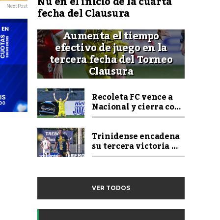
Ñu en el inicio de la cuarta
Next Post
fecha del Clausura
Aumenta el tiempo
efectivo de juego en la
tercera fecha del Torneo
Clausura
Recoleta FC vence a
Nacional y cierra co...
Trinidense encadena
su tercera victoria ...
VER TODOS