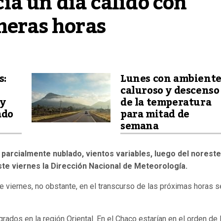
a un día cálido con 
meras horas
s:
Lunes con ambient
caluroso y descenso
 y
de la temperatura
ado
para mitad de
semana
 parcialmente nublado, vientos variables, luego del noreste
ste viernes la Dirección Nacional de Meteorología.
 viernes, no obstante, en el transcurso de las próximas horas s
grados en la región Oriental. En el Chaco estarían en el orden de 