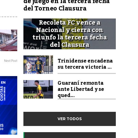
de juego en la tercera fecha
del Torneo Clausura
Recoleta FC vence a
Nacional y cierra con
triunfo la tercera fecha
del Clausura
Trinidense encadena
Next Post
su tercera victoria ...
Guaraní remonta
ante Libertad y se
qued...
VER TODOS