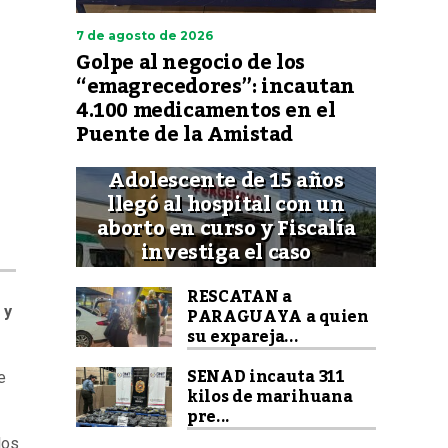
7 de agosto de 2026
Golpe al negocio de los
“emagrecedores”: incautan
4.100 medicamentos en el
Puente de la Amistad
e
Adolescente de 15 años
llegó al hospital con un
aborto en curso y Fiscalía
investiga el caso
RESCATAN a
PARAGUAYA a quien
 y
su expareja...
SENAD incauta 311
e
kilos de marihuana
pre...
los