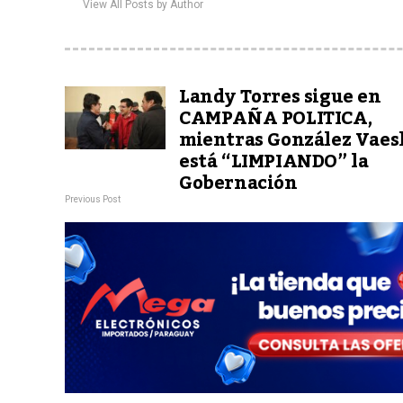
View All Posts by Author
Landy Torres sigue en
CAMPAÑA POLITICA,
mientras González Vae
está “LIMPIANDO” la
Gobernación
Previous Post