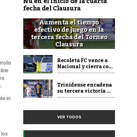
Ñu en el inicio de la cuarta
fecha del Clausura
Aumenta el tiempo
efectivo de juego en la
tercera fecha del Torneo
Clausura
Recoleta FC vence a
rrollo
Nacional y cierra co...
ible
es
Trinidense encadena
.
su tercera victoria ...
te el
VER TODOS
 los