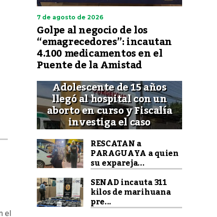
7 de agosto de 2026
Golpe al negocio de los
“emagrecedores”: incautan
4.100 medicamentos en el
Puente de la Amistad
Adolescente de 15 años
llegó al hospital con un
aborto en curso y Fiscalía
investiga el caso
RESCATAN a
PARAGUAYA a quien
su expareja...
SENAD incauta 311
kilos de marihuana
pre...
n el