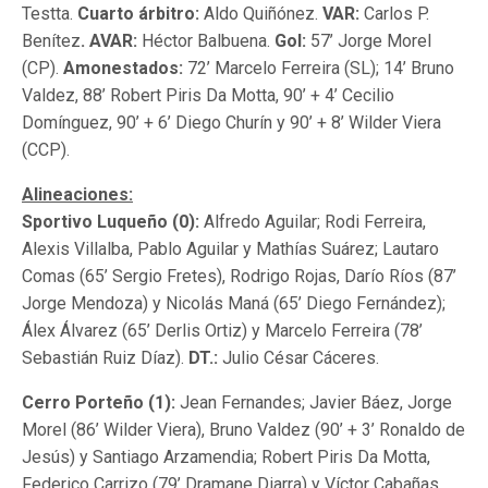
Testta.
Cuarto árbitro:
Aldo Quiñónez.
VAR:
Carlos P.
Benítez
. AVAR:
Héctor Balbuena.
Gol:
57’ Jorge Morel
(CP).
Amonestados:
72’ Marcelo Ferreira (SL); 14’ Bruno
Valdez, 88’ Robert Piris Da Motta, 90’ + 4’ Cecilio
Domínguez, 90’ + 6’ Diego Churín y 90’ + 8’ Wilder Viera
(CCP).
Alineaciones:
Sportivo Luqueño (0):
Alfredo Aguilar; Rodi Ferreira,
Alexis Villalba, Pablo Aguilar y Mathías Suárez; Lautaro
Comas (65’ Sergio Fretes), Rodrigo Rojas, Darío Ríos (87’
Jorge Mendoza) y Nicolás Maná (65’ Diego Fernández);
Álex Álvarez (65’ Derlis Ortiz) y Marcelo Ferreira (78’
Sebastián Ruiz Díaz).
DT.:
Julio César Cáceres.
Cerro Porteño (1):
Jean Fernandes; Javier Báez, Jorge
Morel (86’ Wilder Viera), Bruno Valdez (90’ + 3’ Ronaldo de
Jesús) y Santiago Arzamendia; Robert Piris Da Motta,
Federico Carrizo (79’ Dramane Diarra) y Víctor Cabañas