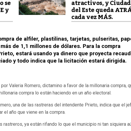
o se
atractivos, y Ciudad
E y
del Este queda ATR
cada vez MÁS.
ra de alfiler, plastilinas, tarjetas, pulseritas, pa
r más de 1,1 millones de dólares. Para la compra
Prieto, estará usando ya dinero que proyecta recaud
ado y todo indica que la licitación estará dirigida.
or Valeria Romero, dictamino a favor de la millonaria compra, q
illonaria compra lo están haciendo en un año electoral.
mero, una de las rastreras del intendente Prieto, indica que el je
r el año que viene en la compra.
s rastreros, ya están rifando lo que el municipio ni tan siquiera a