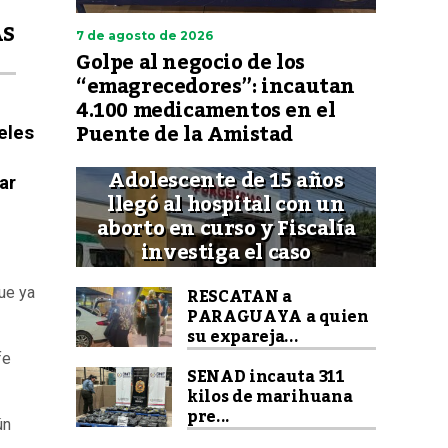
ÁS
7 de agosto de 2026
Golpe al negocio de los
“emagrecedores”: incautan
4.100 medicamentos en el
Puente de la Amistad
peles
Adolescente de 15 años
ar
llegó al hospital con un
aborto en curso y Fiscalía
investiga el caso
RESCATAN a
ue ya
PARAGUAYA a quien
su expareja...
fe
SENAD incauta 311
kilos de marihuana
pre...
ún