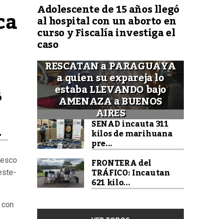
Adolescente de 15 años llegó
a 
al hospital con un aborto en
curso y Fiscalía investiga el
caso
RESCATAN a PARAGUAYA
a quien su expareja lo
estaba LLEVANDO bajo
ó
AMENAZA a BUENOS
AIRES
SENAD incauta 311
.
kilos de marihuana
pre...
FRONTERA del
resco
TRÁFICO: Incautan
este-
621 kilo...
 con