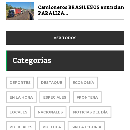
Camioneros BRASILEÑOS anuncian
PARALIZA...
VER TODOS
Categorías
DEPORTES
DESTAQUE
ECONOMÍA
EN LA HORA
ESPECIALES
FRONTERA
LOCALES
NACIONALES
NOTICIAS DEL DÍA
POLICIALES
POLITICA
SIN CATEGORÍA