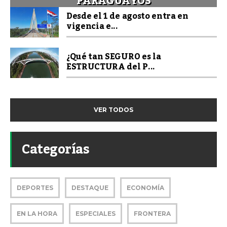
PARAGUAYOS
Desde el 1 de agosto entra en
vigencia e...
¿Qué tan SEGURO es la
ESTRUCTURA del P...
VER TODOS
Categorías
DEPORTES
DESTAQUE
ECONOMÍA
EN LA HORA
ESPECIALES
FRONTERA