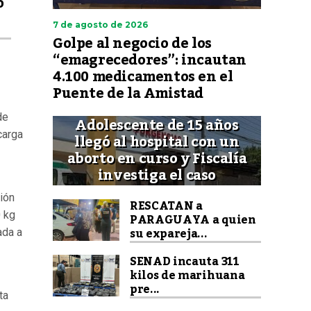
o
7 de agosto de 2026
Golpe al negocio de los
“emagrecedores”: incautan
4.100 medicamentos en el
Puente de la Amistad
de
Adolescente de 15 años
carga
llegó al hospital con un
aborto en curso y Fiscalía
investiga el caso
ión
RESCATAN a
0 kg
PARAGUAYA a quien
su expareja...
ada a
SENAD incauta 311
kilos de marihuana
pre...
ta