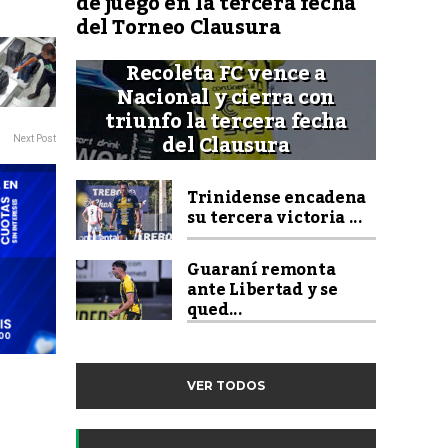
de juego en la tercera fecha
del Torneo Clausura
Recoleta FC vence a
Nacional y cierra con
triunfo la tercera fecha
del Clausura
Next Post
Trinidense encadena
su tercera victoria ...
Guaraní remonta
ante Libertad y se
qued...
VER TODOS