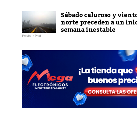
Sábado caluroso y viento
norte preceden a un inic
semana inestable
Previous Post