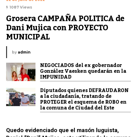
1087 Views
Grosera CAMPAÑA POLITICA de 
Dani Mujica con PROYECTO 
MUNICIPAL
by
admin
NEGOCIADOS del ex gobernador
González Vaesken quedarán en la
IMPUNIDAD
Diputados quienes DEFRAUDARON
a la ciudadanía, tratando de
PROTEGER el esquema de ROBO en
la comuna de Ciudad del Este
Quedo evidenciado que el masón luguista,