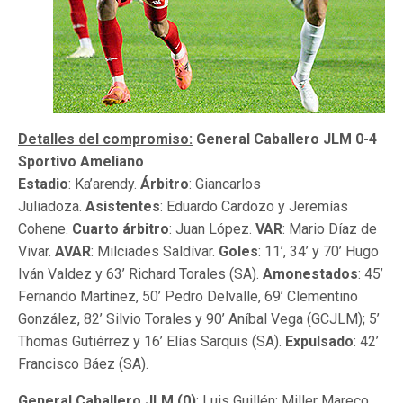
Detalles del compromiso:
General Caballero JLM 0-4
Sportivo Ameliano
Estadio
: Ka’arendy.
Árbitro
: Giancarlos
Juliadoza.
Asistentes
: Eduardo Cardozo y Jeremías
Cohene.
Cuarto árbitro
: Juan López.
VAR
: Mario Díaz de
Vivar.
AVAR
: Milciades Saldívar.
Goles
: 11’, 34’ y 70’ Hugo
Iván Valdez y 63’ Richard Torales (SA).
Amonestados
: 45’
Fernando Martínez, 50’ Pedro Delvalle, 69’ Clementino
González, 82’ Silvio Torales y 90’ Aníbal Vega (GCJLM); 5’
Thomas Gutiérrez y 16’ Elías Sarquis (SA).
Expulsado
: 42’
Francisco Báez (SA).
General Caballero JLM (0)
: Luis Guillén; Miller Mareco,