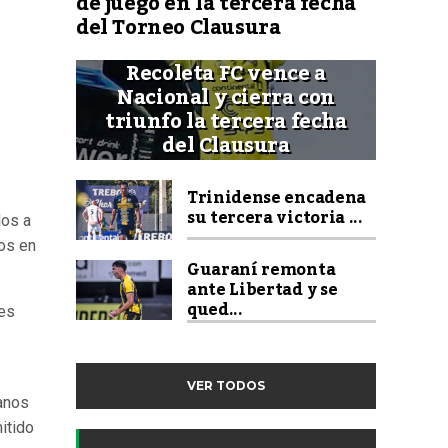
de juego en la tercera fecha
del Torneo Clausura
Recoleta FC vence a
Nacional y cierra con
triunfo la tercera fecha
del Clausura
Trinidense encadena
su tercera victoria ...
dos a
dos en
Guaraní remonta
ante Libertad y se
qued...
res
VER TODOS
anos
itido