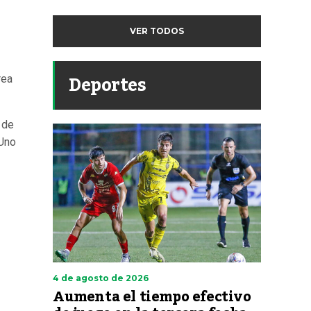
VER TODOS
Deportes
rea
 de
 Uno
4 de agosto de 2026
Aumenta el tiempo efectivo