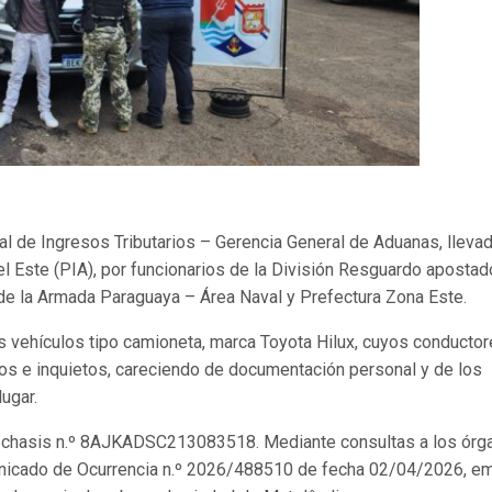
al de Ingresos Tributarios – Gerencia General de Aduanas, lleva
l Este (PIA), por funcionarios de la División Resguardo aposta
de la Armada Paraguaya – Área Naval y Prefectura Zona Este.
os vehículos tipo camioneta, marca Toyota Hilux, cuyos conducto
os e inquietos, careciendo de documentación personal y de los
lugar.
0 y chasis n.º 8AJKADSC213083518. Mediante consultas a los órg
municado de Ocurrencia n.º 2026/488510 de fecha 02/04/2026, em