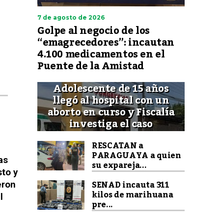
7 de agosto de 2026
Golpe al negocio de los
“emagrecedores”: incautan
4.100 medicamentos en el
Puente de la Amistad
Adolescente de 15 años
llegó al hospital con un
aborto en curso y Fiscalía
investiga el caso
RESCATAN a
PARAGUAYA a quien
as
su expareja...
sto y
SENAD incauta 311
eron
kilos de marihuana
l
pre...