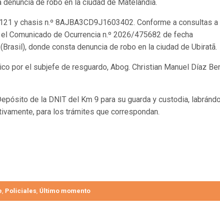
ta denuncia de robo en la ciudad de Matelândia.
O2121 y chasis n.º 8AJBA3CD9J1603402. Conforme a consultas a 
vo el Comunicado de Ocurrencia n.º 2026/475682 de fecha
 (Brasil), donde consta denuncia de robo en la ciudad de Ubiratã.
co por el subjefe de resguardo, Abog. Christian Manuel Díaz Ben
epósito de la DNIT del Km 9 para su guarda y custodia, labránd
tivamente, para los trámites que correspondan.
e
Policiales
Último momento
,
,