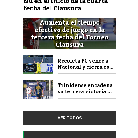
Ñu en el inicio de la cuarta
fecha del Clausura
Aumenta el tiempo
efectivo de juego en la
tercera fecha del Torneo
Clausura
Recoleta FC vence a
Nacional y cierra co...
Trinidense encadena
su tercera victoria ...
VER TODOS