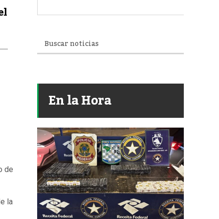
el
En la Hora
o de
e la