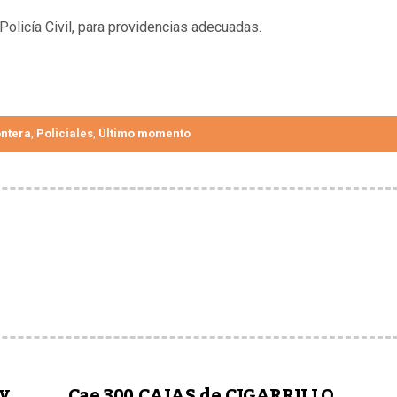
Policía Civil, para providencias adecuadas.
ontera
Policiales
Último momento
,
,
y
Cae 300 CAJAS de CIGARRILLO