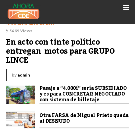
13 de diciembre de 2017
3469 Views
En acto con tinte político 
entregan  motos para GRUPO 
LINCE
by
admin
Pasaje a “4.000í” sería SUBSIDIADO
y es para CONCRETAR NEGOCIADO
con sistema de billetaje
Otra FARSA de Miguel Prieto queda
al DESNUDO