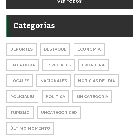
VER TODOS
Categorías
DEPORTES
DESTAQUE
ECONOMÍA
EN LA HORA
ESPECIALES
FRONTERA
LOCALES
NACIONALES
NOTICIAS DEL DÍA
POLICIALES
POLITICA
SIN CATEGORÍA
TURISMO
UNCATEGORIZED
ÚLTIMO MOMENTO