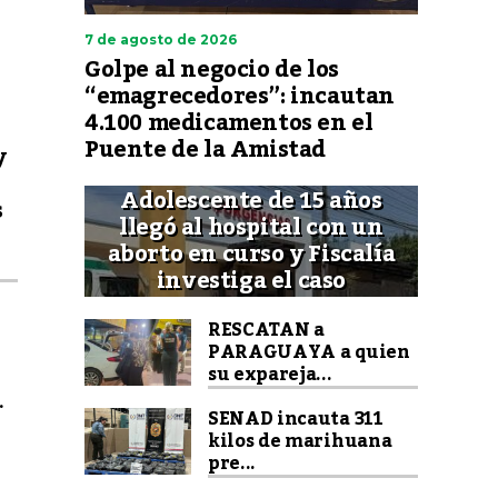
7 de agosto de 2026
Golpe al negocio de los
“emagrecedores”: incautan
4.100 medicamentos en el
Puente de la Amistad
y
Adolescente de 15 años
s
llegó al hospital con un
aborto en curso y Fiscalía
investiga el caso
RESCATAN a
PARAGUAYA a quien
su expareja...
.
SENAD incauta 311
kilos de marihuana
pre...