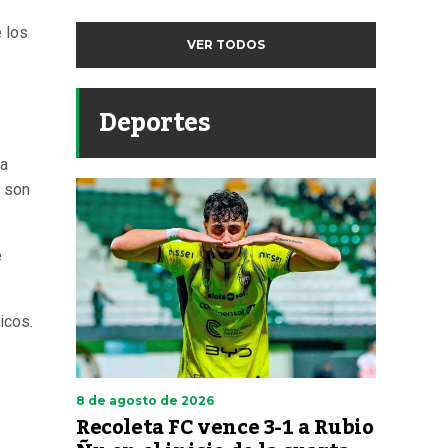
 los
VER TODOS
Deportes
ta
; son
e
icos.
8 de agosto de 2026
Recoleta FC vence 3-1 a Rubio