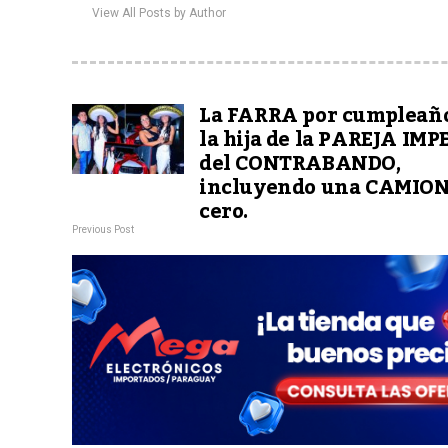
View All Posts by Author
La FARRA por cumpleaño
la hija de la PAREJA IM
del CONTRABANDO,
incluyendo una CAMIO
cero.
Previous Post