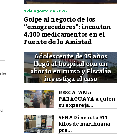
7 de agosto de 2026
Golpe al negocio de los
“emagrecedores”: incautan
4.100 medicamentos en el
Puente de la Amistad
Adolescente de 15 años
llegó al hospital con un
aborto en curso y Fiscalía
nte
investiga el caso
RESCATAN a
PARAGUAYA a quien
su expareja...
ta
SENAD incauta 311
kilos de marihuana
pre...