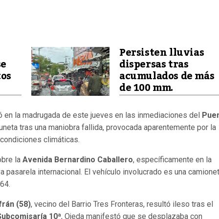
Persisten lluvias
se
dispersas tras
tos
acumulados de más
de 100 mm.
ró en la madrugada de este jueves en las inmediaciones del
Pue
uneta tras una maniobra fallida, provocada aparentemente por la
 condiciones climáticas.
obre la
Avenida Bernardino Caballero
, específicamente en la
a pasarela internacional. El vehículo involucrado es una camione
64.
frán (58)
, vecino del Barrio Tres Fronteras, resultó ileso tras el
Subcomisaría 10ª
, Ojeda manifestó que se desplazaba con