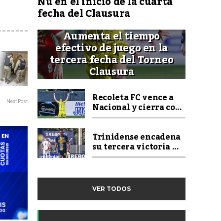
Ñu en el inicio de la cuarta
fecha del Clausura
Aumenta el tiempo
efectivo de juego en la
tercera fecha del Torneo
Clausura
Recoleta FC vence a
Next Post
Nacional y cierra co...
Trinidense encadena
su tercera victoria ...
VER TODOS