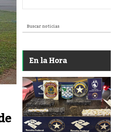
En la Hora
e 